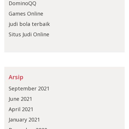
DominoQQ
Games Online
judi bola terbaik
Situs Judi Online
Arsip
September 2021
June 2021
April 2021
January 2021