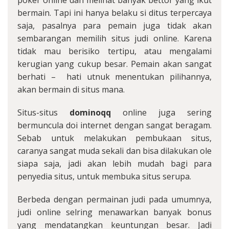
poker online dan melihat banyak bettor yang ikut
bermain. Tapi ini hanya belaku si ditus terpercaya
saja, pasalnya para pemain juga tidak akan
sembarangan memilih situs judi online. Karena
tidak mau berisiko tertipu, atau mengalami
kerugian yang cukup besar. Pemain akan sangat
berhati – hati utnuk menentukan pilihannya,
akan bermain di situs mana.
Situs-situs
dominoqq
online juga sering
bermuncula doi internet dengan sangat beragam.
Sebab untuk melakukan pembukaan situs,
caranya sangat muda sekali dan bisa dilakukan ole
siapa saja, jadi akan lebih mudah bagi para
penyedia situs, untuk membuka situs serupa.
Berbeda dengan permainan judi pada umumnya,
judi online selring menawarkan banyak bonus
yang mendatangkan keuntungan besar. Jadi