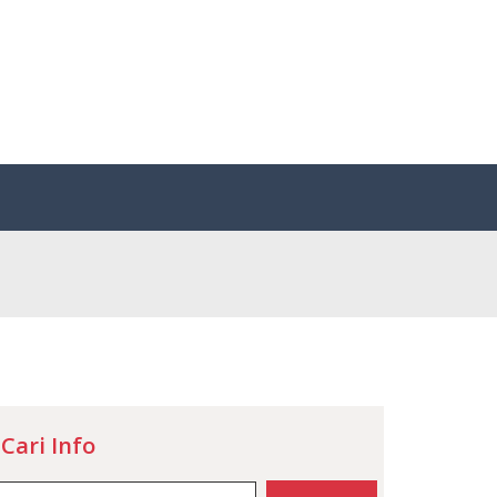
Cari Info
earch