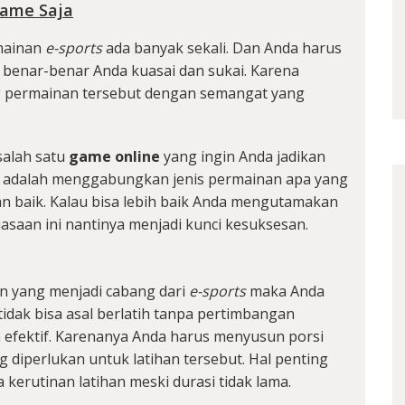
Game Saja
rmainan
e-sports
ada banyak sekali. Dan Anda harus
 benar-benar Anda kuasai dan sukai. Karena
ng permainan tersebut dengan semangat yang
salah satu
game online
yang ingin Anda jadikan
 adalah menggabungkan jenis permainan apa yang
n baik. Kalau bisa lebih baik Anda mengutamakan
saan ini nantinya menjadi kunci kesuksesan.
n yang menjadi cabang dari
e-sports
maka Anda
a tidak bisa asal berlatih tanpa pertimbangan
n efektif. Karenanya Anda harus menyusun porsi
g diperlukan untuk latihan tersebut. Hal penting
kerutinan latihan meski durasi tidak lama.