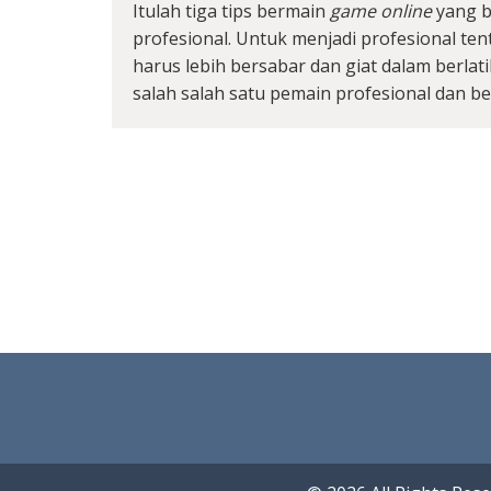
Itulah tiga tips bermain
game online
yang b
profesional. Untuk menjadi profesional t
harus lebih bersabar dan giat dalam berla
salah salah satu pemain profesional dan b