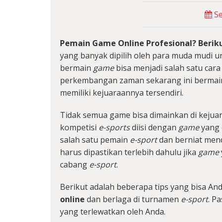
Se
Pemain Game Online Profesional? Beriku
yang banyak dipilih oleh para muda mudi 
bermain
game
bisa menjadi salah satu car
perkembangan zaman sekarang ini bermain 
memiliki kejuaraannya tersendiri.
Tidak semua game bisa dimainkan di keju
kompetisi
e-sports
diisi dengan
game
yang 
salah satu pemain
e-sport
dan berniat men
harus dipastikan terlebih dahulu jika
game
cabang
e-sport
.
Berikut adalah beberapa tips yang bisa And
online
dan berlaga di turnamen
e-sport
. P
yang terlewatkan oleh Anda.