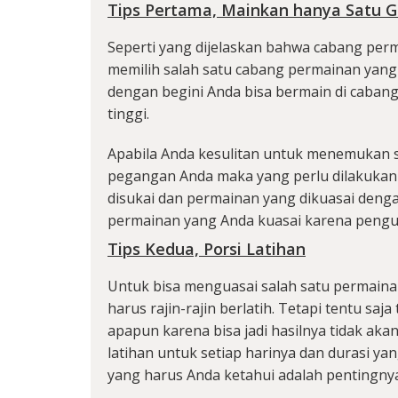
Tips Pertama, Mainkan hanya Satu 
Seperti yang dijelaskan bahwa cabang pe
memilih salah satu cabang permainan yang
dengan begini Anda bisa bermain di caba
tinggi.
Apabila Anda kesulitan untuk menemukan 
pegangan Anda maka yang perlu dilakukan
disukai dan permainan yang dikuasai denga
permainan yang Anda kuasai karena pengua
Tips Kedua, Porsi Latihan
Untuk bisa menguasai salah satu permaina
harus rajin-rajin berlatih. Tetapi tentu saj
apapun karena bisa jadi hasilnya tidak aka
latihan untuk setiap harinya dan durasi yan
yang harus Anda ketahui adalah pentingnya 