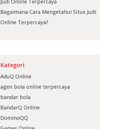
Judi Online Terpercaya
Bagaimana Cara Mengetahui Situs Judi
Online Terpercaya?
Kategori
AduQ Online
agen bola online terpercaya
bandar bola
BandarQ Online
DominoQQ
Games Online