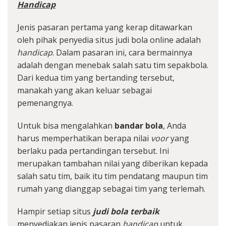
Handicap
Jenis pasaran pertama yang kerap ditawarkan
oleh pihak penyedia situs judi bola online adalah
handicap
. Dalam pasaran ini, cara bermainnya
adalah dengan menebak salah satu tim sepakbola.
Dari kedua tim yang bertanding tersebut,
manakah yang akan keluar sebagai
pemenangnya.
Untuk bisa mengalahkan
bandar bola
, Anda
harus memperhatikan berapa nilai
voor
yang
berlaku pada pertandingan tersebut. Ini
merupakan tambahan nilai yang diberikan kepada
salah satu tim, baik itu tim pendatang maupun tim
rumah yang dianggap sebagai tim yang terlemah.
Hampir setiap situs
judi bola terbaik
menyediakan jenis pasaran
handicap
untuk