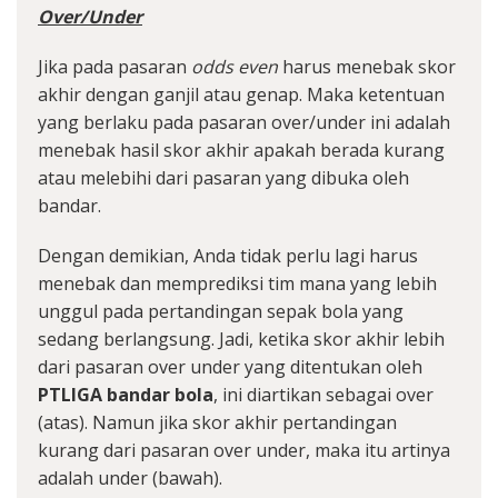
Over
/
Under
Jika pada pasaran
odds even
harus menebak skor
akhir dengan ganjil atau genap. Maka ketentuan
yang berlaku pada pasaran over/under ini adalah
menebak hasil skor akhir apakah berada kurang
atau melebihi dari pasaran yang dibuka oleh
bandar.
Dengan demikian, Anda tidak perlu lagi harus
menebak dan memprediksi tim mana yang lebih
unggul pada pertandingan sepak bola yang
sedang berlangsung. Jadi, ketika skor akhir lebih
dari pasaran over under yang ditentukan oleh
PTLIGA
bandar bola
, ini diartikan sebagai over
(atas). Namun jika skor akhir pertandingan
kurang dari pasaran over under, maka itu artinya
adalah under (bawah).