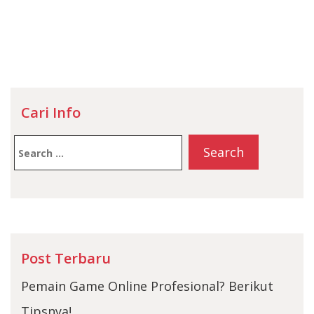
Cari Info
Search
for:
Post Terbaru
Pemain Game Online Profesional? Berikut
Tipsnya!