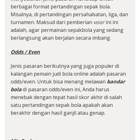
berbagai format pertandingan sepak bola.
Misalnya, di pertandingan persahabatan, liga, dan
turnamen. Maksud dari pemberian
voor
ini ini
adalah, agar permainan sepakbola yang sedang
berlangsung akan berjalan secara imbang.
Odds
/
Even
Jenis pasaran berikutnya yang juga populer di
kalangan pemain judi bola online adalah pasaran
odds/even. Untuk bisa menang melawan
bandar
bola
di pasaran odds/even ini, Anda harus
menebak dengan tepat hasil skor akhir di salah
satu pertandingan sepak bola apakah akan
berakhir dengan hasil ganjil atau genap.