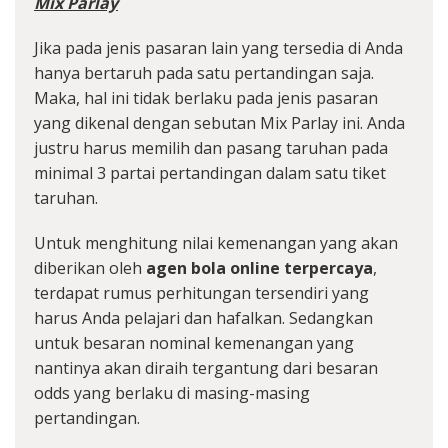
Mix Parlay
Jika pada jenis pasaran lain yang tersedia di Anda
hanya bertaruh pada satu pertandingan saja.
Maka, hal ini tidak berlaku pada jenis pasaran
yang dikenal dengan sebutan Mix Parlay ini. Anda
justru harus memilih dan pasang taruhan pada
minimal 3 partai pertandingan dalam satu tiket
taruhan.
Untuk menghitung nilai kemenangan yang akan
diberikan oleh
agen bola online terpercaya
,
terdapat rumus perhitungan tersendiri yang
harus Anda pelajari dan hafalkan. Sedangkan
untuk besaran nominal kemenangan yang
nantinya akan diraih tergantung dari besaran
odds yang berlaku di masing-masing
pertandingan.