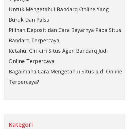
Untuk Mengetahui Bandarq Online Yang
Buruk Dan Palsu
Pilihan Deposit dan Cara Bayarnya Pada Situs
Bandarq Terpercaya
Ketahui Ciri-ciri Situs Agen Bandarq Judi
Online Terpercaya
Bagaimana Cara Mengetahui Situs Judi Online
Terpercaya?
Kategori