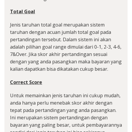
Total Goal
Jenis taruhan total goal merupakan sistem
taruhan dengan acuan jumlah total goal pada
pertandingan tersebut. Dalam sistem ini akan
adalah pilihan goal range dimulai dari 0-1, 2-3, 4-6,
7&Over. Jika skor akhir pertandingan sesuai
dengan yang anda pasangkan maka bayaran yang
kalian dapatkan bisa dikatakan cukup besar.
Correct Score
Untuk memainkan jenis taruhan ini cukup mudah,
anda hanya perlu menebak skor akhir dengan
tepat pada pertandingan yang anda pasangkan.
Ini merupakan sistem pertandingan dengan
bayaran yang paling besar, untuk pembayarannya