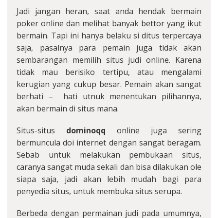
Jadi jangan heran, saat anda hendak bermain
poker online dan melihat banyak bettor yang ikut
bermain. Tapi ini hanya belaku si ditus terpercaya
saja, pasalnya para pemain juga tidak akan
sembarangan memilih situs judi online. Karena
tidak mau berisiko tertipu, atau mengalami
kerugian yang cukup besar. Pemain akan sangat
berhati – hati utnuk menentukan pilihannya,
akan bermain di situs mana.
Situs-situs
dominoqq
online juga sering
bermuncula doi internet dengan sangat beragam.
Sebab untuk melakukan pembukaan situs,
caranya sangat muda sekali dan bisa dilakukan ole
siapa saja, jadi akan lebih mudah bagi para
penyedia situs, untuk membuka situs serupa.
Berbeda dengan permainan judi pada umumnya,