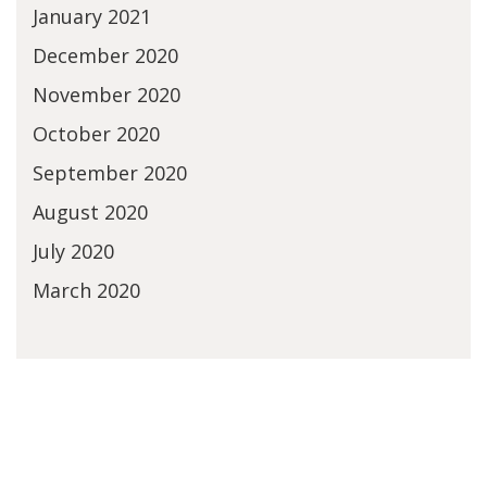
January 2021
December 2020
November 2020
October 2020
September 2020
August 2020
July 2020
March 2020