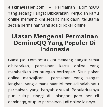
aitkinaviation.com
–
Permainan DominoQQ
Yang sedang Hangat Dibicarakan, Perjudian kartu
online memang kini sedang naik daun, terutama
segala permainan yang ada di poker online.
Ulasan Mengenai Permainan
DominoQQ Yang Populer Di
Indonesia
Game judi DominoQQ kini memang sangat ramai
dibicarakan, permainan kartu online yang
memberikan keuntungan berlimpah. Situs poker
online menyajikan permainan yang sangat
lengkap, yang dimana saat ini menjadi salah satu
permainan yang banyak disukai. Popularitasnya
pun cukup tinggi di kalangan para penjudi
dominoqq, atupun permainan judi online lainnya.