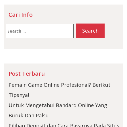
Cari Info
Search
for:
Post Terbaru
Pemain Game Online Profesional? Berikut
Tipsnya!
Untuk Mengetahui Bandarq Online Yang
Buruk Dan Palsu
Pilihan Deposit dan Cara Bayarnya Pada Situs