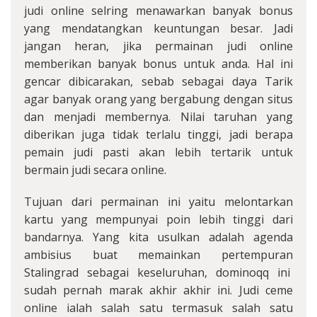
judi online selring menawarkan banyak bonus
yang mendatangkan keuntungan besar. Jadi
jangan heran, jika permainan judi online
memberikan banyak bonus untuk anda. Hal ini
gencar dibicarakan, sebab sebagai daya Tarik
agar banyak orang yang bergabung dengan situs
dan menjadi membernya. Nilai taruhan yang
diberikan juga tidak terlalu tinggi, jadi berapa
pemain judi pasti akan lebih tertarik untuk
bermain judi secara online.
Tujuan dari permainan ini yaitu melontarkan
kartu yang mempunyai poin lebih tinggi dari
bandarnya. Yang kita usulkan adalah agenda
ambisius buat memainkan pertempuran
Stalingrad sebagai keseluruhan, dominoqq ini
sudah pernah marak akhir akhir ini. Judi ceme
online ialah salah satu termasuk salah satu