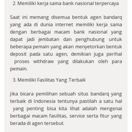
Memiliki kerja sama bank nasional terpercaya
Saat ini memang disemua bentuk agen bandarq
yang ada di dunia internet memiliki kerja sama
dengan berbagai macam bank nasional yang
dapat jadi jembatan dan penghubung untuk
beberapa pemain yang akan menyetorkan bentuk
deposit pada satu agen, demikian juga perihal
proses withdraw yang dilakukan oleh para
pemain.
Memiliki Fasilitas Yang Terbaik
Jika bicara pemilihan sebuah situs bandarq yang
terbaik di Indonesia tentunya pastilah a satu hal
yang penting bisa kita lihat adalah mengenai
berbagai macam fasilitas, service serta fitur yang
berada di agen tersebut.