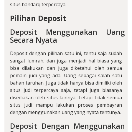
situs bandarq terpercaya.
Pilihan Deposit
Deposit Menggunakan Uang
Secara Nyata
Deposit dengan pilihan satu ini, tentu saja sudah
sangat lumrah, dan juga menjadi hal biasa yang
bisa dilakukan dan juga diketahui oleh semua
pemain judi yang ada. Uang sebagai salah satu
bahan taruhan. Juga tidak hanya bisa dimiliki oleh
situs judi terpercaya saja, tetapi juga biasanya
disediakan oleh situs lainnya. Tetapi tidak semua
situs judi mampu lakukan proses pembayran
dengan menggunakan uang yang nyata tentunya.
Deposit Dengan Menggunakan