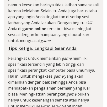
namun keesokan harinya tidak latihan sama sekali
karena kelelahan. Selain itu Anda juga harus tahu
apa yang ingin Anda tingkatkan di setiap sesi
latihan yang Anda lakukan. Dengan begitu
skill
Anda di
game online
tersebut bisa meningkat
sesuai dengan kemampuan yang dibutuhkan
untuk menguasai
game
.
Tips Ketiga, Lengkapi Gear Anda
Perangkat untuk memainkan
game
memiliki
spesifikasi tersendiri yang lebih tinggi dari
spesifikasi perangkat komputer pada umumnya.
Hal ini untuk mengakses
game
yang akan
dimainkan dengan baik sehingga Anda bisa
mendapatkan pengalaman bermain yang luar
biasa. Meningkatkan perangkat
game
bukan
hanya untuk kesenangan semata atau hanya
untuk memiliki
desktop setup
yang indah.