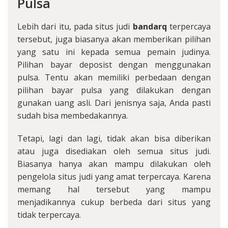
Pulsa
Lebih dari itu, pada situs judi
bandarq
terpercaya
tersebut, juga biasanya akan memberikan pilihan
yang satu ini kepada semua pemain judinya.
Pilihan bayar deposist dengan menggunakan
pulsa. Tentu akan memiliki perbedaan dengan
pilihan bayar pulsa yang dilakukan dengan
gunakan uang asli. Dari jenisnya saja, Anda pasti
sudah bisa membedakannya.
Tetapi, lagi dan lagi, tidak akan bisa diberikan
atau juga disediakan oleh semua situs judi.
Biasanya hanya akan mampu dilakukan oleh
pengelola situs judi yang amat terpercaya. Karena
memang hal tersebut yang mampu
menjadikannya cukup berbeda dari situs yang
tidak terpercaya.