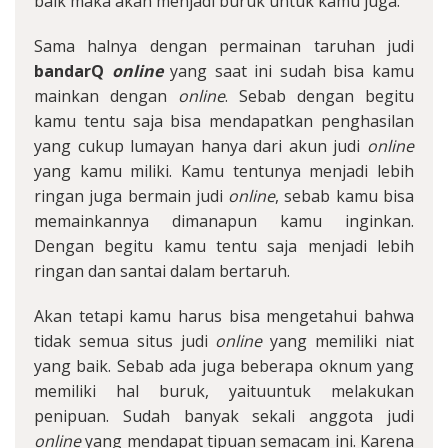
baik maka akan menjadi buruk untuk kamu juga.
Sama halnya dengan permainan taruhan judi
bandarQ
online
yang saat ini sudah bisa kamu
mainkan dengan
online
. Sebab dengan begitu
kamu tentu saja bisa mendapatkan penghasilan
yang cukup lumayan hanya dari akun judi
online
yang kamu miliki. Kamu tentunya menjadi lebih
ringan juga bermain judi
online
, sebab kamu bisa
memainkannya dimanapun kamu inginkan.
Dengan begitu kamu tentu saja menjadi lebih
ringan dan santai dalam bertaruh.
Akan tetapi kamu harus bisa mengetahui bahwa
tidak semua situs judi
online
yang memiliki niat
yang baik. Sebab ada juga beberapa oknum yang
memiliki hal buruk, yaituuntuk melakukan
penipuan. Sudah banyak sekali anggota judi
online
yang mendapat tipuan semacam ini. Karena