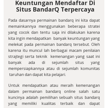
Keuntungan Mendaftar Di
Situs BandarQ Terpercaya
Pada dasarnya permainan bandarq ini kita dapat
memainkannya menggunakan beberapa stratei
yang cocok dan tentu saja ini dilakukan karena
kita ingin mendapatkan banyak keuntungan yang
melekat pada permainan bandarq tersebut. Oleh
karena itu muncul lah berbagai macam penilaian
strajtegi serta teknik kemenangan yang saat ini
banyak ada di sejumlah situs yang
mempersiapkannya atau di sejumlah komunitas
taruhan dan dapat kita pelajari.
Untuk mendapatkan atau meraih kemenangan
dalam permainan bandarq online salah satu
kuncinya adalah pemilihan sebuah situs bandarq
yang memiliki kualitas terbaik dan dapat