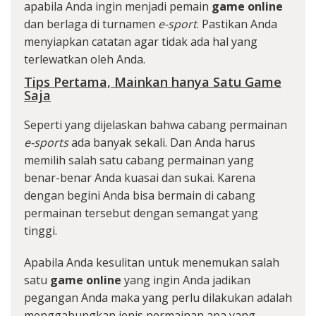
apabila Anda ingin menjadi pemain
game online
dan berlaga di turnamen
e-sport
. Pastikan Anda
menyiapkan catatan agar tidak ada hal yang
terlewatkan oleh Anda.
Tips Pertama, Mainkan hanya Satu Game
Saja
Seperti yang dijelaskan bahwa cabang permainan
e-sports
ada banyak sekali. Dan Anda harus
memilih salah satu cabang permainan yang
benar-benar Anda kuasai dan sukai. Karena
dengan begini Anda bisa bermain di cabang
permainan tersebut dengan semangat yang
tinggi.
Apabila Anda kesulitan untuk menemukan salah
satu
game online
yang ingin Anda jadikan
pegangan Anda maka yang perlu dilakukan adalah
menggabungkan jenis permainan apa yang