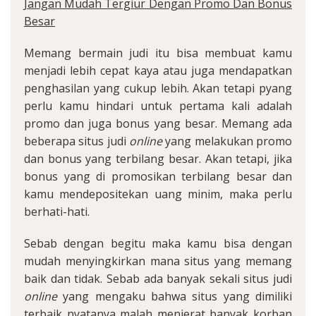
Jangan Mudah Tergiur Dengan Promo Dan Bonus
Besar
Memang bermain judi itu bisa membuat kamu
menjadi lebih cepat kaya atau juga mendapatkan
penghasilan yang cukup lebih. Akan tetapi pyang
perlu kamu hindari untuk pertama kali adalah
promo dan juga bonus yang besar. Memang ada
beberapa situs judi
online
yang melakukan promo
dan bonus yang terbilang besar. Akan tetapi, jika
bonus yang di promosikan terbilang besar dan
kamu mendepositekan uang minim, maka perlu
berhati-hati.
Sebab dengan begitu maka kamu bisa dengan
mudah menyingkirkan mana situs yang memang
baik dan tidak. Sebab ada banyak sekali situs judi
online
yang mengaku bahwa situs yang dimiliki
terbaik nyatanya malah menjerat banyak korban