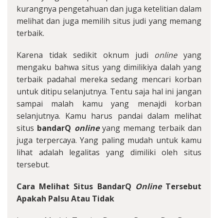
kurangnya pengetahuan dan juga ketelitian dalam
melihat dan juga memilih situs judi yang memang
terbaik.
Karena tidak sedikit oknum judi
online
yang
mengaku bahwa situs yang dimilikiya dalah yang
terbaik padahal mereka sedang mencari korban
untuk ditipu selanjutnya. Tentu saja hal ini jangan
sampai malah kamu yang menajdi korban
selanjutnya. Kamu harus pandai dalam melihat
situs
bandarQ
online
yang memang terbaik dan
juga terpercaya. Yang paling mudah untuk kamu
lihat adalah legalitas yang dimiliki oleh situs
tersebut.
Cara Melihat Situs BandarQ
Online
Tersebut
Apakah Palsu Atau Tidak