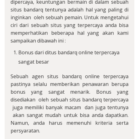
dipercaya, keuntungan bermain di dalam sebuah
situs bandarq tentunya adalah hal yang paling di
inginkan oleh sebuah pemain. Untuk mengetahui
ciri dari sebuah situs yang terpercaya anda bisa
memperhatikan beberapa hal yang akan kami
sampaikan dibawah ini :
Bonus dari ditus bandarq online terpercaya
sangat besar
Sebuah agen situs bandarq online terpercaya
pastinya selalu memberikan penawaran berupa
bonus yang sangat menarik. Bonus yang
disediakan oleh sebuah situs bandarq terpercaya
juga memiliki banyak macam dan juga tentunya
akan sangat mudah untuk bisa anda dapatkan.
Namun, anda harus memenuhi kriteria serta
persyaratan.