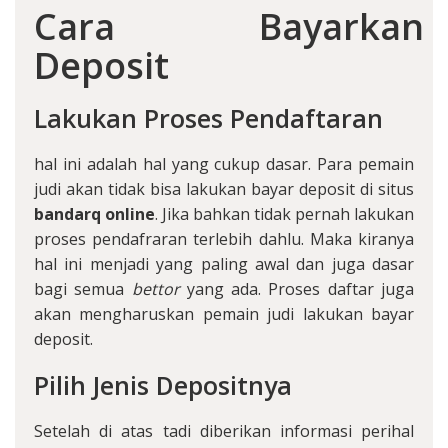
Cara Bayarkan
Deposit
Lakukan Proses Pendaftaran
hal ini adalah hal yang cukup dasar. Para pemain
judi akan tidak bisa lakukan bayar deposit di situs
bandarq online
. Jika bahkan tidak pernah lakukan
proses pendafraran terlebih dahlu. Maka kiranya
hal ini menjadi yang paling awal dan juga dasar
bagi semua
bettor
yang ada. Proses daftar juga
akan mengharuskan pemain judi lakukan bayar
deposit.
Pilih Jenis Depositnya
Setelah di atas tadi diberikan informasi perihal